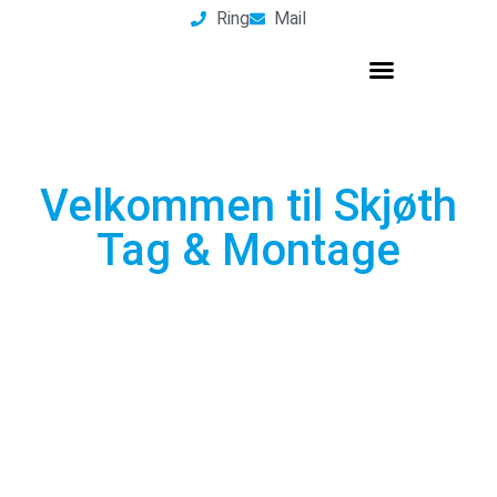
Ring
Mail
Velkommen til Skjøth
Tag & Montage
Din lokale ekspert i tømrerarbejde og
tagløsninger – kvalitet skræddersyet til dine
behov.